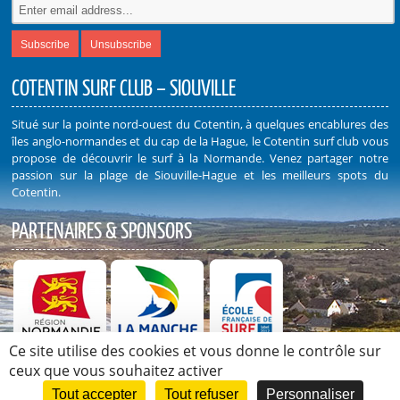
COTENTIN SURF CLUB – SIOUVILLE
Situé sur la pointe nord-ouest du Cotentin, à quelques encablures des
îles anglo-normandes et du cap de la Hague, le Cotentin surf club vous
propose de découvrir le surf à la Normande. Venez partager notre
passion sur la plage de Siouville-Hague et les meilleurs spots du
Cotentin.
PARTENAIRES & SPONSORS
Ce site utilise des cookies et vous donne le contrôle sur
Découvrez nos Partenaires et Sponsors
ceux que vous souhaitez activer
Tout accepter
Tout refuser
Personnaliser