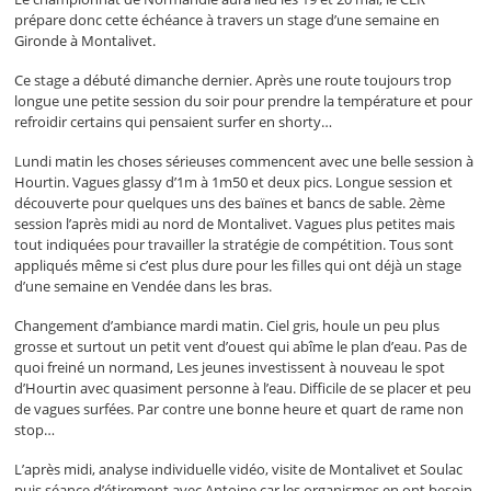
prépare donc cette échéance à travers un stage d’une semaine en
Gironde à Montalivet.
Ce stage a débuté dimanche dernier. Après une route toujours trop
longue une petite session du soir pour prendre la température et pour
refroidir certains qui pensaient surfer en shorty…
Lundi matin les choses sérieuses commencent avec une belle session à
Hourtin. Vagues glassy d’1m à 1m50 et deux pics. Longue session et
découverte pour quelques uns des baïnes et bancs de sable. 2ème
session l’après midi au nord de Montalivet. Vagues plus petites mais
tout indiquées pour travailler la stratégie de compétition. Tous sont
appliqués même si c’est plus dure pour les filles qui ont déjà un stage
d’une semaine en Vendée dans les bras.
Changement d’ambiance mardi matin. Ciel gris, houle un peu plus
grosse et surtout un petit vent d’ouest qui abîme le plan d’eau. Pas de
quoi freiné un normand, Les jeunes investissent à nouveau le spot
d’Hourtin avec quasiment personne à l’eau. Difficile de se placer et peu
de vagues surfées. Par contre une bonne heure et quart de rame non
stop…
L’après midi, analyse individuelle vidéo, visite de Montalivet et Soulac
puis séance d’étirement avec Antoine car les organismes en ont besoin.