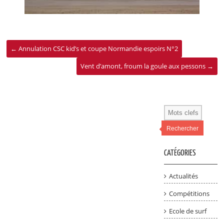
←
Annulation CSC kid’s et coupe Normandie espoirs N°2
Vent d’amont, froum la goule aux pessons
→
Rechercher
CATÉGORIES
Actualités
Compétitions
Ecole de surf