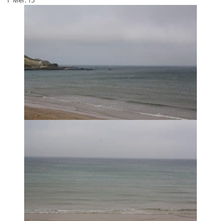
T°Mer: 15