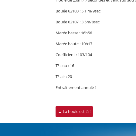
Houle de 2.6m / 7 secondes et vent sud sud 
Bouée 62103 : 5.1 m/9sec
Bouée 62107 : 3.5m/8sec
Marée basse : 16h56
Marée haute : 10h17
Coefficient : 103/104
T° eau : 16
T° air : 20
Entraînement annulé !
←
La houle est là !