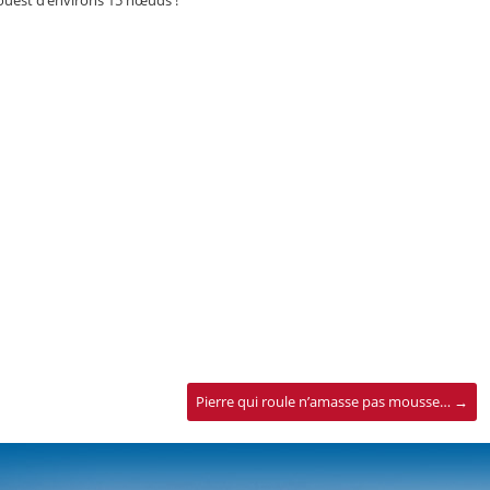
ouest d’environs 15 nœuds !
Pierre qui roule n’amasse pas mousse…
→