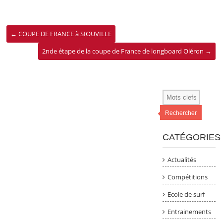
←
COUPE DE FRANCE à SIOUVILLE
2nde étape de la coupe de France de longboard Oléron
→
Rechercher
CATÉGORIES
Actualités
Compétitions
Ecole de surf
Entrainements