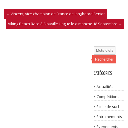
←
Vincent, vice-champion de France de longboard Senior
Viking Beach Race à Siouville Hague le dimanche 18 Septembre
→
Rechercher
CATÉGORIES
Actualités
Compétitions
Ecole de surf
Entrainements
Evenements