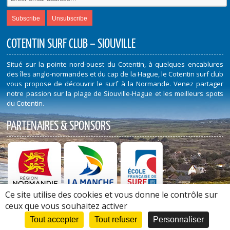
COTENTIN SURF CLUB – SIOUVILLE
Situé sur la pointe nord-ouest du Cotentin, à quelques encablures
des îles anglo-normandes et du cap de la Hague, le Cotentin surf club
vous propose de découvrir le surf à la Normande. Venez partager
notre passion sur la plage de Siouville-Hague et les meilleurs spots
du Cotentin.
PARTENAIRES & SPONSORS
Ce site utilise des cookies et vous donne le contrôle sur
Découvrez nos Partenaires et Sponsors
ceux que vous souhaitez activer
Tout accepter
Tout refuser
Personnaliser