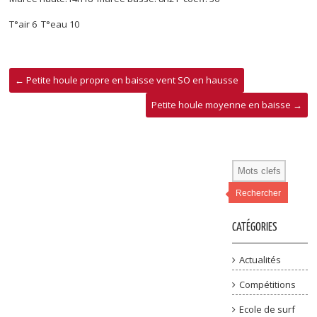
T°air 6 T°eau 10
←
Petite houle propre en baisse vent SO en hausse
Petite houle moyenne en baisse
→
Rechercher
CATÉGORIES
Actualités
Compétitions
Ecole de surf