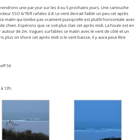
rendrons une par jour sur les 4 ou 5 prochains jours. Une cartouche
ecteur SSO 6/7bft rafales à 8. Le vent devrait faiblir un peu cet après
 ce matin qui tombe pas vraiment puisqu’elle est plutôt horizontale avec
s de chien. Espérons que ce soit plus clair cet après midi. La houle est en
er autour de 2m. Vagues surfables ce matin avec le vent de côté et un
ns plus on shore cet après midi si le vent baisse, il y aura peut être
eff 56
à 12h.