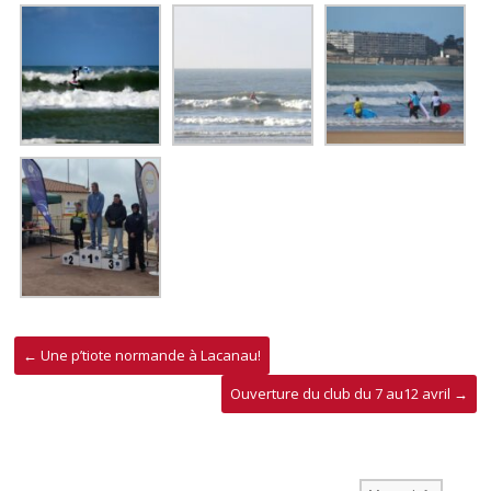
←
Une p’tiote normande à Lacanau!
Ouverture du club du 7 au12 avril
→