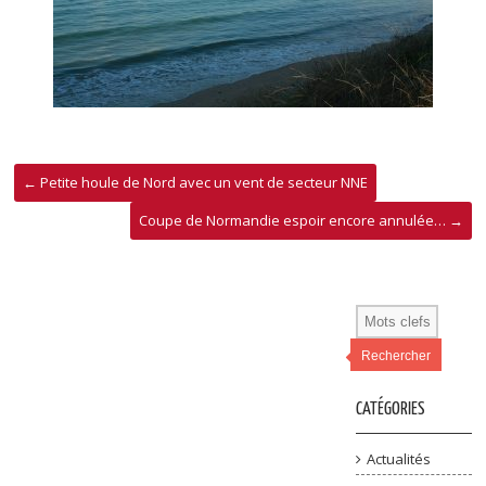
←
Petite houle de Nord avec un vent de secteur NNE
Coupe de Normandie espoir encore annulée…
→
Rechercher
CATÉGORIES
Actualités