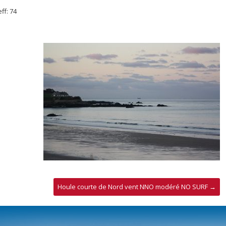
f: 74
Houle courte de Nord vent NNO modéré NO SURF
→