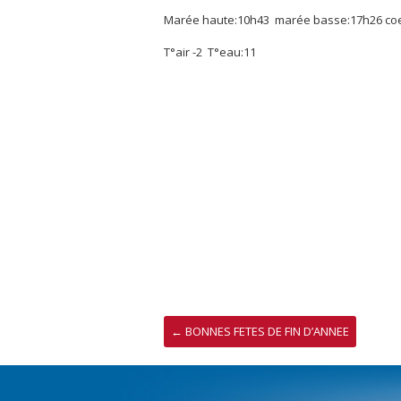
Marée haute:10h43 marée basse:17h26 coef
T°air -2 T°eau:11
←
BONNES FETES DE FIN D’ANNEE