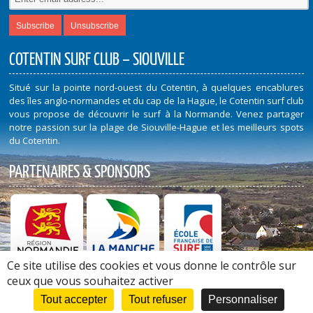
COTENTIN SURF CLUB – SIOUVILLE
Situé sur la pointe nord-ouest du Cotentin, à quelques encablures
des îles anglo-normandes et du cap de la Hague, le Cotentin surf club
vous propose de découvrir le surf à la Normande. Venez partager
notre passion sur la plage de Siouville-Hague et les meilleurs spots
du Cotentin.
PARTENAIRES & SPONSORS
Ce site utilise des cookies et vous donne le contrôle sur
Découvrez nos Partenaires et Sponsors
ceux que vous souhaitez activer
Tout accepter
Tout refuser
Personnaliser