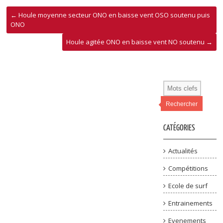
←
Houle moyenne secteur ONO en baisse vent OSO soutenu puis
ONO
Houle agitée ONO en baisse vent NO soutenu
→
Rechercher
CATÉGORIES
Actualités
Compétitions
Ecole de surf
Entrainements
Evenements