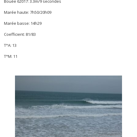
Bouée 62017: 3.3m/9 secondes
Marée haute: 7h50/20h09
Marée basse: 14h29
Coefficient: 81/83
T°A: 13
T°M: 11