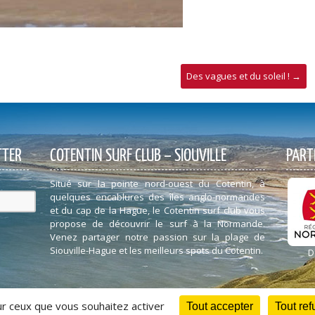
Des vagues et du soleil !
→
TTER
COTENTIN SURF CLUB – SIOUVILLE
PART
Situé sur la pointe nord-ouest du Cotentin, à
quelques encablures des îles anglo-normandes
et du cap de la Hague, le Cotentin surf club vous
propose de découvrir le surf à la Normande.
Venez partager notre passion sur la plage de
Siouville-Hague et les meilleurs spots du Cotentin.
D
sur ceux que vous souhaitez activer
Tout accepter
Tout ref