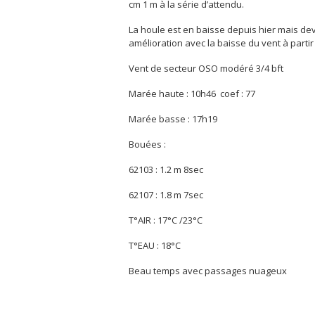
cm 1 m à la série d’attendu.
La houle est en baisse depuis hier mais dev
amélioration avec la baisse du vent à parti
Vent de secteur OSO modéré 3/4 bft
Marée haute : 10h46 coef : 77
Marée basse : 17h19
Bouées :
62103 : 1.2 m 8sec
62107 : 1.8 m 7sec
T°AIR : 17°C /23°C
T°EAU : 18°C
Beau temps avec passages nuageux