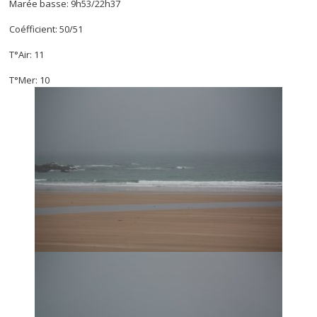
Marée basse: 9h53/22h37
Coéfficient: 50/51
T°Air: 11
T°Mer: 10