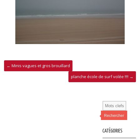
←
Minis vagues et gros brouillard
planche école de surf volée !!!!
→
Rechercher
CATÉGORIES