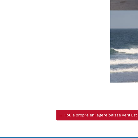
←
Houle propre en légère baisse vent Est