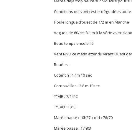
Marée déjà trop haute sur Siouville pour su
Conditions qui vont rester dégradées toute 
Houle longue d’ouest de 1/2 m en Manche
Vagues de 60/cm à 1 m à la série avec clapo
Beau temps ensoleillé
Vent NNO ce matin attendu virant Ouest dans
Bouées :
Cotentin : 1.4m 10 sec
Cornouailles : 2.8 m 10sec
T°AIR : 7/14°C
T°EAU : 10°C
Marée haute : 10h27 coef : 76/70
Marée basse : 17h03