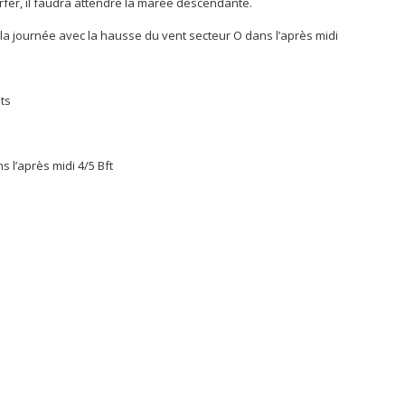
rfer, il faudra attendre la marée descendante.
la journée avec la hausse du vent secteur O dans l’après midi
ts
 l’après midi 4/5 Bft