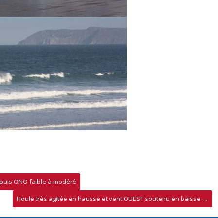
 puis ONO faible à modéré
Houle très agitée en hausse et vent OUEST soutenu en baisse
→