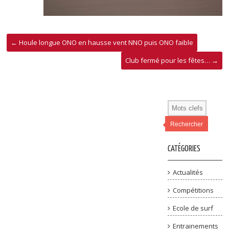
←
Houle longue ONO en hausse vent NNO puis ONO faible
Club fermé pour les fêtes…
→
Rechercher
CATÉGORIES
Actualités
Compétitions
Ecole de surf
Entrainements