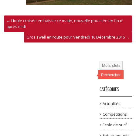
←
Houle croisée en baisse ce matin, nouvelle poussée en fin d’
après midi
Gros swell en route pour Vendredi 16 Décembre 2016
→
Rechercher
CATÉGORIES
Actualités
Compétitions
Ecole de surf
Entrainements