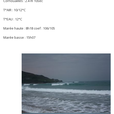
Cornouailles : 2.4 m 10sec
T°AIR : 10/12°C
T°EAU : 12°C
Marée haute : 8h18 coef : 106/105
Marée basse : 15h07