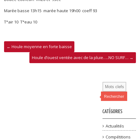
Marée basse 13h15 marée haute 19h00 coeff 93
T°air 10 T°eau 10
←
Houle moyenne en forte baisse
Houle d’ouest ventée avec de la pluie…..NO SURF…
→
Rechercher
CATÉGORIES
Actualités
Compétitions