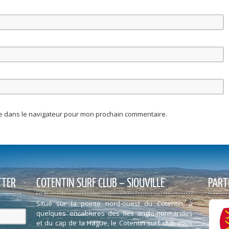
te dans le navigateur pour mon prochain commentaire.
TTER
COTENTIN SURF CLUB – SIOUVILLE
PART
Situé sur la pointe nord-ouest du Cotentin, à
quelques encablures des îles anglo-normandes
et du cap de la Hague, le Cotentin surf club vous