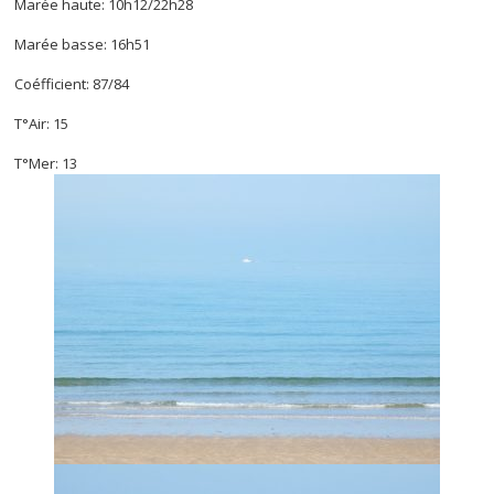
Marée haute: 10h12/22h28
Marée basse: 16h51
Coéfficient: 87/84
T°Air: 15
T°Mer: 13