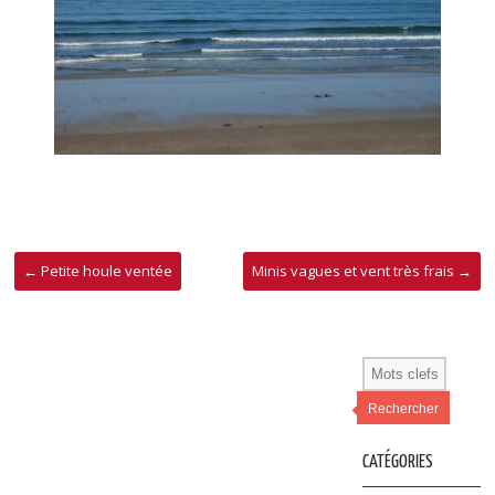
←
Petite houle ventée
Minis vagues et vent très frais
→
Rechercher
CATÉGORIES