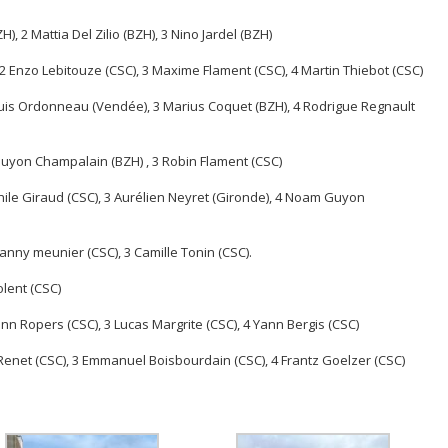
, 2 Mattia Del Zilio (BZH), 3 Nino Jardel (BZH)
 Enzo Lebitouze (CSC), 3 Maxime Flament (CSC), 4 Martin Thiebot (CSC)
ouis Ordonneau (Vendée), 3 Marius Coquet (BZH), 4 Rodrigue Regnault
Guyon Champalain (BZH) , 3 Robin Flament (CSC)
hile Giraud (CSC), 3 Aurélien Neyret (Gironde), 4 Noam Guyon
Fanny meunier (CSC), 3 Camille Tonin (CSC).
olent (CSC)
nn Ropers (CSC), 3 Lucas Margrite (CSC), 4 Yann Bergis (CSC)
Renet (CSC), 3 Emmanuel Boisbourdain (CSC), 4 Frantz Goelzer (CSC)