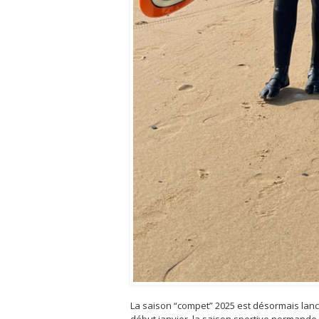
La saison “compet” 2025 est désormais lan
début janvier, la saison sportive normande