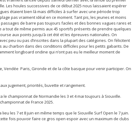
le. Les houles successives de ce début 2025 nous laissaient espérer
agues étaient bien là mais difficiles à surfer avec une période trop
e plage pas vraiment idéal en ce moment. Tant pis, les jeunes et moins
es passages de barre pas toujours faciles et des bonnes vagues rares et
ve a tout de même permis aux 45 sportifs présents de prendre quelques
ourse aux points jusqu’à cet été et les épreuves nationales. On
avec peu ou pas d’inscrites dans la plupart des catégories. On félicitent
 au charbon dans des conditions difficiles pour les petits gabarits. De
amment longboard ondine qui n’ont pas eu le meilleur moment de
ne, Vendée Paris, Gironde et de la côte basque pour venir participer. On
aux jugement, priorités, buvette et rangement.
 le championnat de Normandie les 3 et 4 mai toujours à Siouville.
le championnat de France 2025.
ieu les 7 et 8 juin en même temps que le Siouville Surf Open le 7 juin.
ette fois pouvoir faire ce gros open espoir avec un maximum de clubs