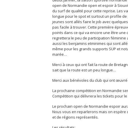
open de Normandie open et espoir à Siouvil
du surf de qualité pour cette reprise. Les v
longue pour le spot et surtout un profile d
jeunes sont allés faire le job avec quelqu
pas facile à trouver. Cette première épreu
points dans ce qui va encore une être une c
regrettera le peu de participation féminine 
aussi les benjamins etminimes qui sont allés
même pour les grands supports SUP et not
marée…
Merci à ceux qui ont fait la route de Bretag
sait que la route est un peu longue…
Merci aux bénévoles du club qui ont œuvré 
La prochaine compétition en Normandie sera
Compétition qui délivrera les tickets pour 
Le prochain open de Normandie espoir aura l
Nous vous en reparlerons mais on espère c
et de régions représentés.
Les résultats: