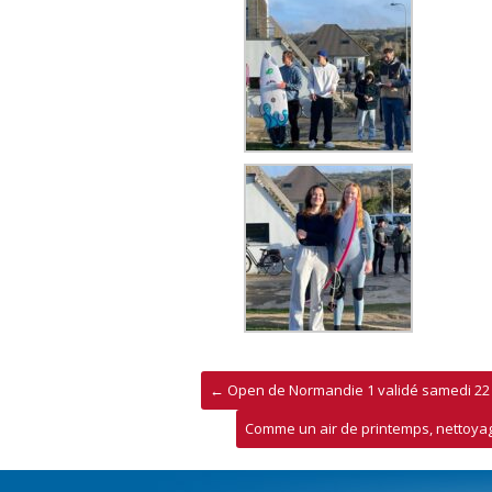
←
Open de Normandie 1 validé samedi 22 
Comme un air de printemps, nettoyag