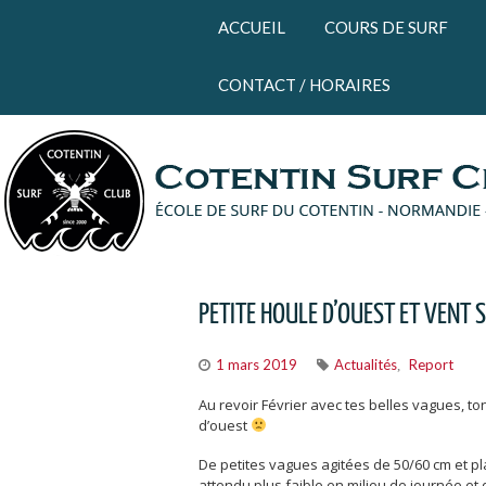
Panneau de gestion des cookies
ACCUEIL
COURS DE SURF
CONTACT / HORAIRES
PETITE HOULE D’OUEST ET VENT 
1 mars 2019
Actualités
Report
,
Au revoir Février avec tes belles vagues, ton 
d’ouest
De petites vagues agitées de 50/60 cm et p
attendu plus faible en milieu de journée e