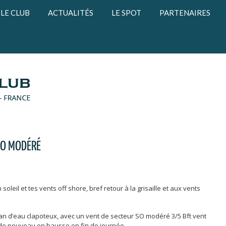
LE CLUB
ACTUALITÉS
LE SPOT
PARTENAIRES
SO MODÉRÉ
soleil et tes vents off shore, bref retour à la grisaille et aux vents
lan d’eau clapoteux, avec un vent de secteur SO modéré 3/5 Bft vent
t de nouveau en hausse en fin de journée.