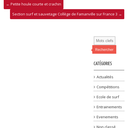
←
Petite houle courte et crachin
Section surf et sauvetage Collège de Famanville sur France 3
→
Rechercher
CATÉGORIES
Actualités
Compétitions
Ecole de surf
Entrainements
Evenements
Non classé