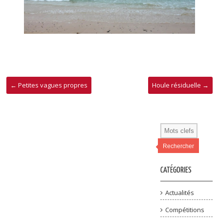
←
Petites vagues propres
Houle résiduelle
→
Rechercher
CATÉGORIES
Actualités
Compétitions