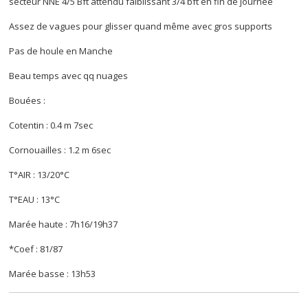
secteur NNE 4/5 Bft attendu faiblissant 3/4 bft en fin de journée
Assez de vagues pour glisser quand même avec gros supports
Pas de houle en Manche
Beau temps avec qq nuages
Bouées :
Cotentin : 0.4 m 7sec
Cornouailles : 1.2 m 6sec
T°AIR : 13/20°C
T°EAU : 13°C
Marée haute : 7h16/19h37
*Coef : 81/87
Marée basse : 13h53