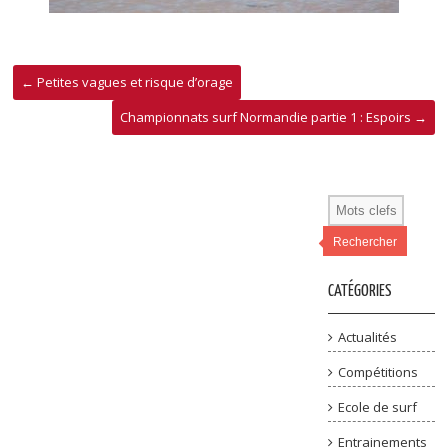
←
Petites vagues et risque d’orage
Championnats surf Normandie partie 1 : Espoirs
→
Rechercher
CATÉGORIES
Actualités
Compétitions
Ecole de surf
Entrainements