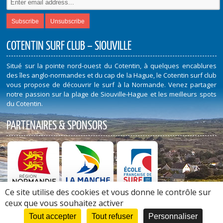
COTENTIN SURF CLUB – SIOUVILLE
Situé sur la pointe nord-ouest du Cotentin, à quelques encablures
des îles anglo-normandes et du cap de la Hague, le Cotentin surf club
vous propose de découvrir le surf à la Normande. Venez partager
notre passion sur la plage de Siouville-Hague et les meilleurs spots
du Cotentin.
PARTENAIRES & SPONSORS
Ce site utilise des cookies et vous donne le contrôle sur
Découvrez nos Partenaires et Sponsors
ceux que vous souhaitez activer
Tout accepter
Tout refuser
Personnaliser