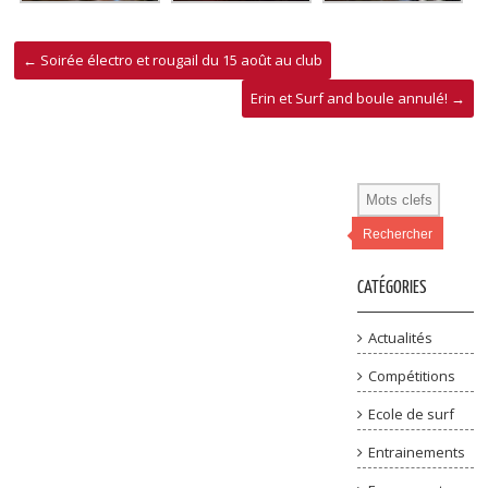
←
Soirée électro et rougail du 15 août au club
Erin et Surf and boule annulé!
→
Rechercher
CATÉGORIES
Actualités
Compétitions
Ecole de surf
Entrainements