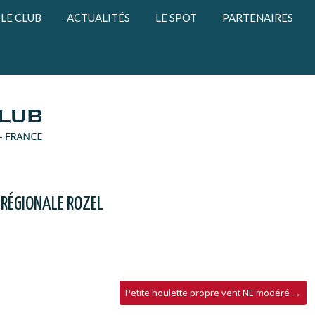
LE CLUB
ACTUALITÉS
LE SPOT
PARTENAIRES
 RÉGIONALE ROZEL
Petite houlette propre vent NE modéré
→