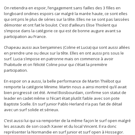
On retiendra en espoir, l’engagement sans failles des 3 filles en
longboard ondines espoirs car malgré la marée haute, ce sont elles
qui ont pris le plus de séries sur la tête. Elles ne se sont pas laissées
démonter et ont fait le boulot. C’est d’ailleurs Elise Thiolent qui
s’impose dans la catégorie ce qui est de bonne augure avant sa
participation au France.
Chapeau aussi aux benjamines (Coline et Lucia) qui sont aussi allées
en prendre une ou deux sur la tête. Elles en ont aussi pris sous le
surf. Lucia s’impose en patronne mais on commence à avoir
l’habitude et on félicité Coline pour qui c’était la première
participation.
En espoir on a aussi, la belle performance de Martin Thiébot qui
remporte la catégorie Minime. Martin nous a ainsi montré qu’il avait
bien progressé cet été. Armel Boisbourdain, confirme son statut de
leader en cadet même si l’écart était plutôt faible avec son pote
Baptiste Scelle. En surf junior Pablo Herland n’a pas fait de détail
avec un surf solide et sérieux.
C’est aussi lui qui va remporter de la même façon le surf open malgré
les assauts de son coach Xavier et du local Vincent. Il ira donc
représenter la Normandie en surf junior et surf open à Hossegor.