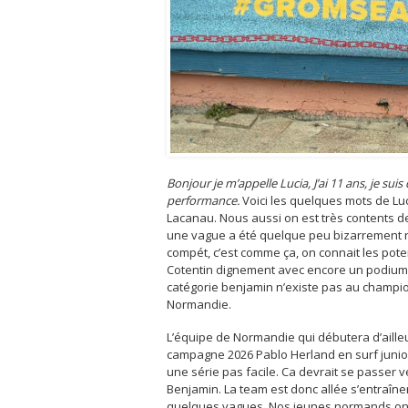
Bonjour je m’appelle Lucia, J’ai 11 ans, je s
performance.
Voici les quelques mots de Lu
Lacanau. Nous aussi on est très contents d
une vague a été quelque peu bizarrement not
compét, c’est comme ça, on connait les poten
Cotentin dignement avec encore un podium 
catégorie benjamin n’existe pas au champion
Normandie.
L’équipe de Normandie qui débutera d’aill
campagne 2026 Pablo Herland en surf junior. 
une série pas facile. Ca devrait se passer 
Benjamin. La team est donc allée s’entraîn
quelques vagues. Nos jeunes normands ont l