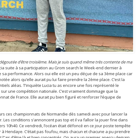
uis dégoutée d’être troisième. Mais je suis quand même très contente de ma
cia suite à sa participation au Grom search le Week-end dernier à
e sa performance. Alors oui elle est un peu déçue de sa 3ème place car
ée alors qu’elle aurait pu lui faire prendre la 2ème place. C’est la
tiels aléas. T’inquiète Lucia tu as encore une fois représenté le
sur une compétition nationale. C’est vraiment dommage que la
nat de France. Elle aurait pu bien figuré et renforcer l’équipe de
eurs ces championnats de Normandie dès samedi avec pour lancer la
Les conditions s’annoncent pas top et il va falloir la jouer fine dans
vers 10h40. Ce vendredi, l’océan était défoncé en ce jour poste tempête
er à Hendaye. C’était pas foufou, mais chacun et chacune a pu prendre
”air d’être là et bien concentrés. On aura un premier aperçu demain