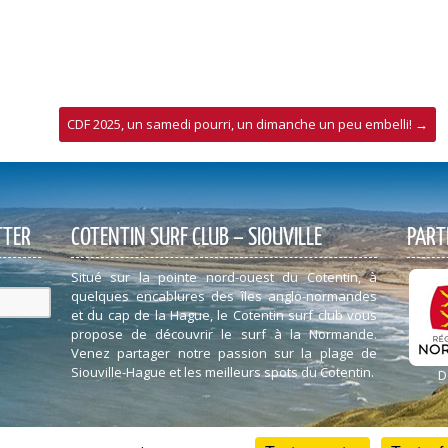
CDF 2025, un samedi pourri, un dimanche un peu embelli!
→
TTER
COTENTIN SURF CLUB – SIOUVILLE
PART
Situé sur la pointe nord-ouest du Cotentin, à
quelques encablures des îles anglo-normandes
et du cap de la Hague, le Cotentin surf club vous
propose de découvrir le surf à la Normande.
Venez partager notre passion sur la plage de
Siouville-Hague et les meilleurs spots du Cotentin.
D