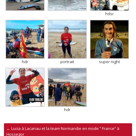
hdsr
hdr
portrait
super night
hdr
←
Lucia à Lacanau et la team Normandie en mode ” France” à
Hossegor