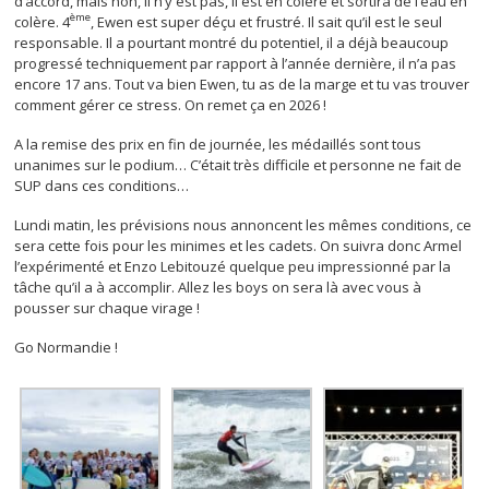
d’accord, mais non, il n’y est pas, il est en colère et sortira de l’eau en
ème
colère. 4
, Ewen est super déçu et frustré. Il sait qu’il est le seul
responsable. Il a pourtant montré du potentiel, il a déjà beaucoup
progressé techniquement par rapport à l’année dernière, il n’a pas
encore 17 ans. Tout va bien Ewen, tu as de la marge et tu vas trouver
comment gérer ce stress. On remet ça en 2026 !
A la remise des prix en fin de journée, les médaillés sont tous
unanimes sur le podium… C’était très difficile et personne ne fait de
SUP dans ces conditions…
Lundi matin, les prévisions nous annoncent les mêmes conditions, ce
sera cette fois pour les minimes et les cadets. On suivra donc Armel
l’expérimenté et Enzo Lebitouzé quelque peu impressionné par la
tâche qu’il a à accomplir. Allez les boys on sera là avec vous à
pousser sur chaque virage !
Go Normandie !