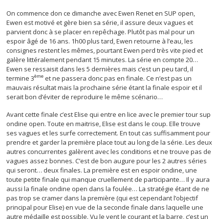
On commence don ce dimanche avec Ewen Renet en SUP open,
Ewen est motivé et gère bien sa série, il assure deux vagues et
parvient donc à se placer en repêchage. Plutôt pas mal pour un
espoir âgé de 16 ans. 1h00 plus tard, Ewen retourne à l’eau, les
consignes restent les mêmes, pourtant Ewen perd très vite pied et
galère littéralement pendant 15 minutes. La série en compte 20…
Ewen se ressaisit dans les 5 dernières mais c’est un peu tard, il
ème
termine 3
et ne passera donc pas en finale. Ce n’est pas un
mauvais résultat mais la prochaine série étant la finale espoir et il
serait bon d’éviter de reproduire le même scénario…
Avant cette finale c’est Elise qui entre en lice avec le premier tour sup
ondine open. Toute en maitrise, Elise est dans le coup. Elle trouve
ses vagues et les surfe correctement. En tout cas suffisamment pour
prendre et garder la première place tout au long de la série. Les deux
autres concurrentes galèrent avec les conditions et ne trouve pas de
vagues assez bonnes. C’est de bon augure pour les 2 autres séries
qui seront… deux finales. La première est en espoir ondine, une
toute petite finale qui manque cruellement de participante… Il y aura
aussi la finale ondine open dans la foulée… La stratégie étant de ne
pas trop se cramer dans la première (qui est cependant l’objectif
principal pour Elise) en vue de la seconde finale dans laquelle une
autre médaille est possible. Vu le vent le courant et la barre, c’est un