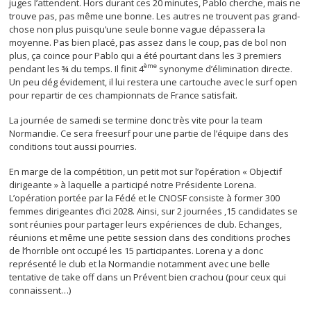
juges l’attendent. Hors durant ces 20 minutes, Pablo cherche, mais ne
trouve pas, pas même une bonne. Les autres ne trouvent pas grand-
chose non plus puisqu’une seule bonne vague dépassera la
moyenne. Pas bien placé, pas assez dans le coup, pas de bol non
plus, ça coince pour Pablo qui a été pourtant dans les 3 premiers
ème
pendant les ¾ du temps. Il finit 4
synonyme d’élimination directe.
Un peu dég évidement, il lui restera une cartouche avec le surf open
pour repartir de ces championnats de France satisfait.
La journée de samedi se termine donc très vite pour la team
Normandie. Ce sera freesurf pour une partie de l’équipe dans des
conditions tout aussi pourries.
En marge de la compétition, un petit mot sur l’opération « Objectif
dirigeante » à laquelle a participé notre Présidente Lorena.
L’opération portée par la Fédé et le CNOSF consiste à former 300
femmes dirigeantes d’ici 2028. Ainsi, sur 2 journées ,15 candidates se
sont réunies pour partager leurs expériences de club. Echanges,
réunions et même une petite session dans des conditions proches
de l’horrible ont occupé les 15 participantes. Lorena y a donc
représenté le club et la Normandie notamment avec une belle
tentative de take off dans un Prévent bien crachou (pour ceux qui
connaissent…)