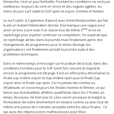
Dimanche, c’est un peu l’embellie. Pourtant les conditions ne sont pas
meilleures, toujours du vent on shore et des vagues agitées. Au
menu du jour surf cadet et SUP open et espoir ,homme et femme.
Le surf cadet à Capbreton d’abord avec Armel Boisbourdain qui fait
le job en évitant l’élimination directe, Il lui manque une vague pour
ème
avoir un bon score mais il se classe tout de même 3
et ira en
repêchage pour espérer continuer sa compétition. On espérait que
ce repêchage ait lieu dans la journée mais finalement après des
changements de programmes pour le moins étrange, les
organisateurs ont finalement annulé la journée suite à des
problèmes techniques.
Dans le même temps à Hossegor sur le podium de la Sud, dans des
conditions horribles pour le SUP (vent fort, courant et clapot) là
encore le programme est étrange. Il est en effet prévu d’enchainer la
finale sup ondine espoir et Sup ondine open puis la finale Sup
espoir avec la finale sup open. Ca n’a jamais lieu comme ça,
d’habitude, on croise toujours les finales homme et femme, ce qui
laisse aux éventuel(le)s athlètes qualifié(e)s dans les 2 finales un
temps de pause. He bien pas là, sans savoir pourquoi et malgré la
formulation de notre étonnement on restera comme ça avec tout de
même une pause de 5 minutes acceptée entre les deux finales. Ce
qui aura des répercussions malheureuses pour Elise.