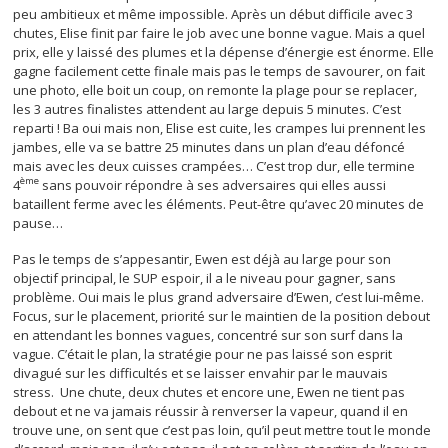
peu ambitieux et même impossible. Après un début difficile avec 3
chutes, Elise finit par faire le job avec une bonne vague. Mais a quel
prix, elle y laissé des plumes et la dépense d’énergie est énorme. Elle
gagne facilement cette finale mais pas le temps de savourer, on fait
une photo, elle boit un coup, on remonte la plage pour se replacer,
les 3 autres finalistes attendent au large depuis 5 minutes. C’est
reparti ! Ba oui mais non, Elise est cuite, les crampes lui prennent les
jambes, elle va se battre 25 minutes dans un plan d’eau défoncé
mais avec les deux cuisses crampées… C’est trop dur, elle termine
ème
4
sans pouvoir répondre à ses adversaires qui elles aussi
bataillent ferme avec les éléments. Peut-être qu’avec 20 minutes de
pause…
Pas le temps de s’appesantir, Ewen est déjà au large pour son
objectif principal, le SUP espoir, il a le niveau pour gagner, sans
problème. Oui mais le plus grand adversaire d’Ewen, c’est lui-même.
Focus, sur le placement, priorité sur le maintien de la position debout
en attendant les bonnes vagues, concentré sur son surf dans la
vague. C’était le plan, la stratégie pour ne pas laissé son esprit
divagué sur les difficultés et se laisser envahir par le mauvais
stress. Une chute, deux chutes et encore une, Ewen ne tient pas
debout et ne va jamais réussir à renverser la vapeur, quand il en
trouve une, on sent que c’est pas loin, qu’il peut mettre tout le monde