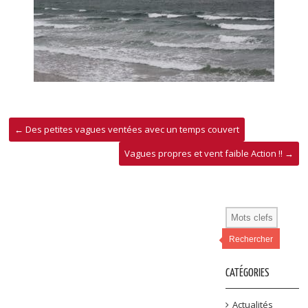
←
Des petites vagues ventées avec un temps couvert
Vagues propres et vent faible Action !!
→
Rechercher
CATÉGORIES
Actualités