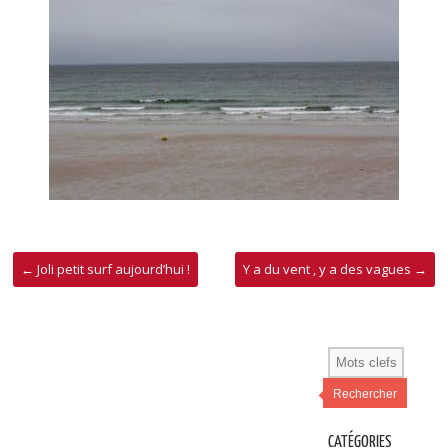
←
Joli petit surf aujourd’hui !
Y a du vent , y a des vagues
→
Rechercher
CATÉGORIES